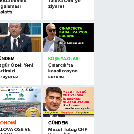
skıda ekmek
Yalova OSB'ye
ygulaması
ziyaret
şlattı
ÜNDEM
KÖŞE YAZILARI
gür Özel: Yeni
Çınarcık'ta
rtimizi
kanalizasyon
uruyoruz
sorunu
KONOMI
GÜNDEM
ALOVA OSB VE
Mesut Tutuğ CHP