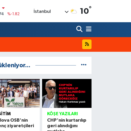
N
°
10
İstanbul
74
%-1.82
20
%0.02
90
%0.19
80
%0.18
9000
%0.19
ükleniyor...
0
,00
%0
ĞITIM
KÖŞE YAZILARI
lova OSB'nin
CHP'nin kurtarılıp
nç ziyaretçileri
geri alındığını