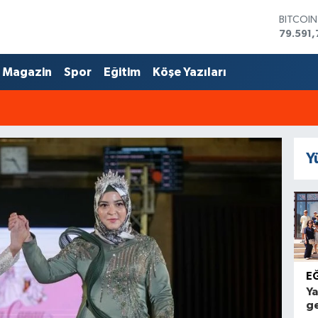
BITCOI
79.591,
DOLAR
45,436
Magazin
Spor
Eğitim
Köşe Yazıları
EURO
53,386
STERLİN
61,603
G.ALTIN
6862,0
Y
BİST10
14.598
E
Ya
ge