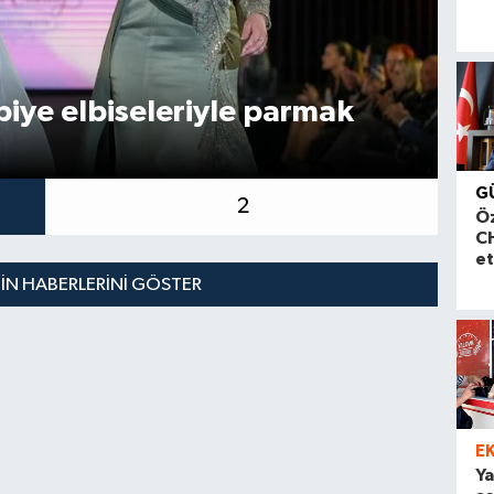
iye elbiseleriyle parmak
Çı
G
2
Ö
CH
et
N HABERLERINI GÖSTER
E
Ya