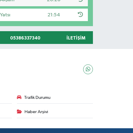
Yatsı
21:54
05386337340
İLETIŞIM
Trafik Durumu
Haber Arşivi