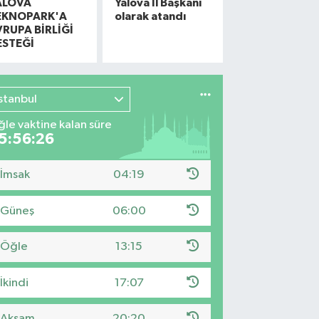
ALOVA
Yalova İl Başkanı
EKNOPARK'A
olarak atandı
VRUPA BİRLİĞİ
ESTEĞİ
İstanbul
le vaktine kalan süre
5:56:25
İmsak
04:19
Güneş
06:00
Öğle
13:15
İkindi
17:07
Akşam
20:20