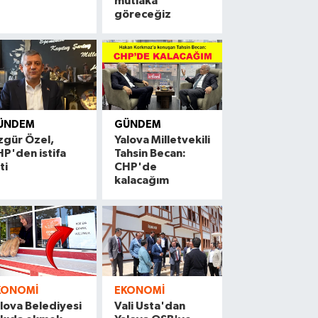
mutlaka
göreceğiz
narcık’ta Festival Rüzgarları Esti
ÜNDEM
GÜNDEM
zgür Özel,
Yalova Milletvekili
P'den istifa
Tahsin Becan:
ti
CHP'de
kalacağım
KONOMI
EKONOMI
lova Belediyesi
Vali Usta'dan