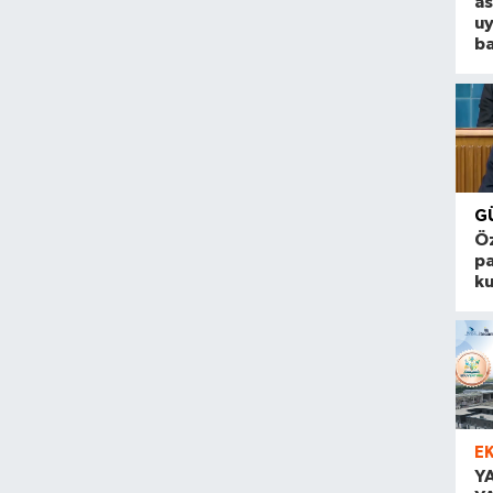
a
u
ba
G
Öz
pa
k
E
Y