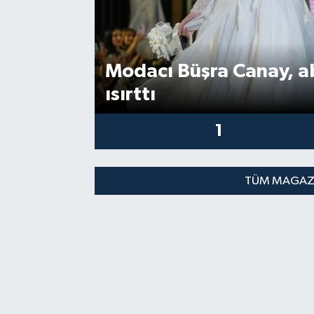
Modacı Büşra Canay, ab
ısırttı
1
TÜM MAGAZI