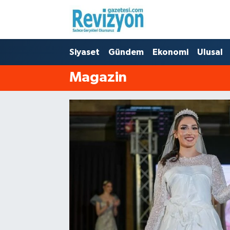
Nöbetçi Eczaneler
Siyaset
Gündem
Ekonomi
Ulusal
Hava Durumu
Magazin
Namaz Vakitleri
Trafik Durumu
Süper Lig Puan Durumu ve Fikstür
Tüm Manşetler
Son Dakika Haberleri
Haber Arşivi