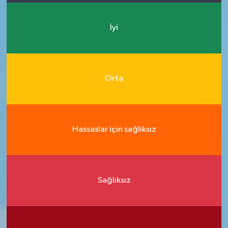
İyi
Orta
Hassaslar için sağlıksız
Sağlıksız