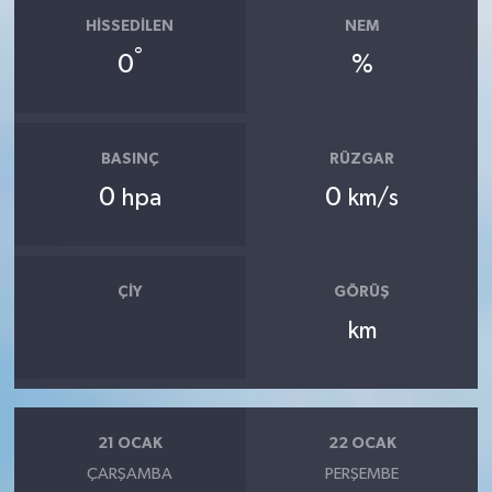
HISSEDILEN
NEM
°
0
%
BASINÇ
RÜZGAR
0
0
hpa
km/s
ÇIY
GÖRÜŞ
km
21 OCAK
22 OCAK
ÇARŞAMBA
PERŞEMBE