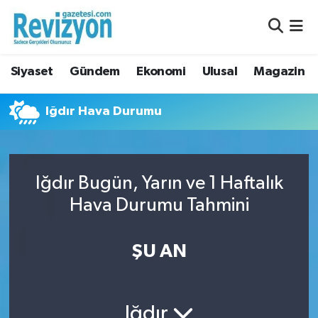
Nöbetçi Eczaneler
Siyaset
Gündem
Ekonomi
Ulusal
Magazin
Hava Durumu
Iğdır Hava Durumu
Namaz Vakitleri
Trafik Durumu
Iğdır Bugün, Yarın ve 1 Haftalık
Süper Lig Puan Durumu ve Fikstür
Hava Durumu Tahmini
Tüm Manşetler
ŞU AN
Son Dakika Haberleri
Haber Arşivi
Iğdır