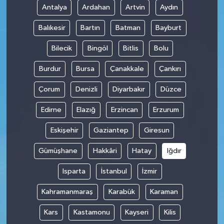
Antalya
Ardahan
Artvin
Aydın
Balıkesir
Bartın
Batman
Bayburt
Bilecik
Bingöl
Bitlis
Bolu
Burdur
Bursa
Çanakkale
Çankırı
Çorum
Denizli
Diyarbakır
Düzce
Edirne
Elazığ
Erzincan
Erzurum
Eskişehir
Gaziantep
Giresun
Gümüşhane
Hakkâri
Hatay
Iğdır
Isparta
İstanbul
İzmir
Kahramanmaraş
Karabük
Karaman
Kars
Kastamonu
Kayseri
Kilis