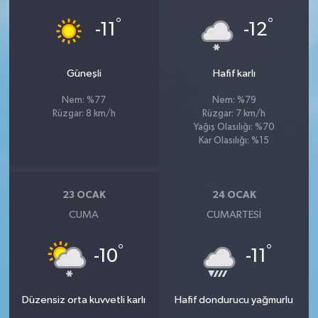
°
°
-11
-12
Güneşli
Hafif karlı
Nem: %77
Nem: %79
Rüzgar: 8 km/h
Rüzgar: 7 km/h
Yağış Olasılığı: %70
Kar Olasılığı: %15
23 OCAK
24 OCAK
CUMA
CUMARTESI
°
°
-10
-11
Düzensiz orta kuvvetli karlı
Hafif dondurucu yağmurlu