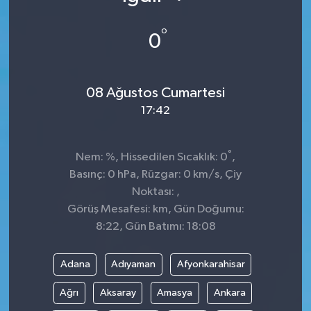
°
0
08 Ağustos Cumartesi
17:42
°
Nem: %, Hissedilen Sıcaklık: 0
,
Basınç: 0 hPa, Rüzgar: 0 km/s, Çiy
Noktası: ,
Görüş Mesafesi: km, Gün Doğumu:
8:22, Gün Batımı: 18:08
Adana
Adıyaman
Afyonkarahisar
Ağrı
Aksaray
Amasya
Ankara