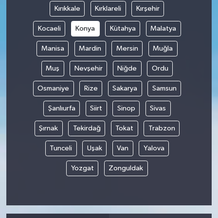
Kırıkkale
Kırklareli
Kırşehir
Kocaeli
Konya
Kütahya
Malatya
Manisa
Mardin
Mersin
Muğla
Muş
Nevşehir
Niğde
Ordu
Osmaniye
Rize
Sakarya
Samsun
Şanlıurfa
Siirt
Sinop
Sivas
Şırnak
Tekirdağ
Tokat
Trabzon
Tunceli
Uşak
Van
Yalova
Yozgat
Zonguldak