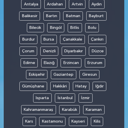
Antalya
Ardahan
Artvin
Aydın
Balıkesir
Bartın
Batman
Bayburt
Bilecik
Bingöl
Bitlis
Bolu
Burdur
Bursa
Çanakkale
Çankırı
Çorum
Denizli
Diyarbakır
Düzce
Edirne
Elazığ
Erzincan
Erzurum
Eskişehir
Gaziantep
Giresun
Gümüşhane
Hakkâri
Hatay
Iğdır
Isparta
İstanbul
İzmir
Kahramanmaraş
Karabük
Karaman
Kars
Kastamonu
Kayseri
Kilis