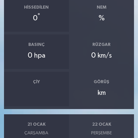
HISSEDILEN
NEM
°
0
%
BASINÇ
RÜZGAR
0
0
hpa
km/s
ÇIY
GÖRÜŞ
km
21 OCAK
22 OCAK
ÇARŞAMBA
PERŞEMBE