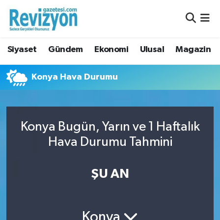
Nöbetçi Eczaneler
Siyaset
Gündem
Ekonomi
Ulusal
Magazin
Hava Durumu
Konya Hava Durumu
Namaz Vakitleri
Trafik Durumu
Konya Bugün, Yarın ve 1 Haftalık
Süper Lig Puan Durumu ve Fikstür
Hava Durumu Tahmini
Tüm Manşetler
ŞU AN
Son Dakika Haberleri
Haber Arşivi
Konya