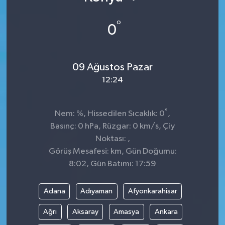
°
0
09 Ağustos Pazar
12:24
°
Nem: %, Hissedilen Sıcaklık: 0
,
Basınç: 0 hPa, Rüzgar: 0 km/s, Çiy
Noktası: ,
Görüş Mesafesi: km, Gün Doğumu:
8:02, Gün Batımı: 17:59
Adana
Adıyaman
Afyonkarahisar
Ağrı
Aksaray
Amasya
Ankara