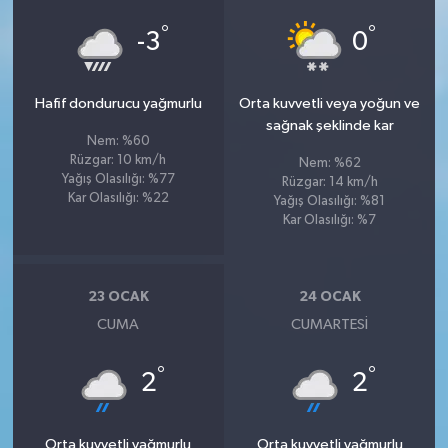
°
°
-3
0
Hafif dondurucu yağmurlu
Orta kuvvetli veya yoğun ve
sağnak şeklinde kar
Nem: %60
Rüzgar: 10 km/h
Nem: %62
Yağış Olasılığı: %77
Rüzgar: 14 km/h
Kar Olasılığı: %22
Yağış Olasılığı: %81
Kar Olasılığı: %7
23 OCAK
24 OCAK
CUMA
CUMARTESI
°
°
2
2
Orta kuvvetli yağmurlu
Orta kuvvetli yağmurlu