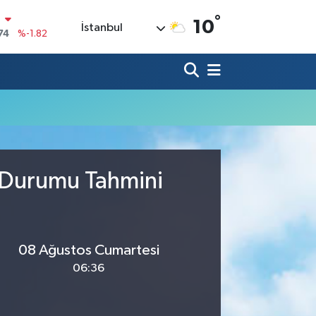
°
N
10
İstanbul
74
%-1.82
20
%0.02
90
%0.19
80
%0.18
9000
%0.19
0
a Durumu Tahmini
,00
%0
08 Ağustos Cumartesi
06:36