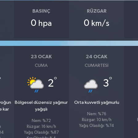
BASINÇ
RÜZGAR
0
0
hpa
km/s
23 OCAK
24 OCAK
CUMA
CUMARTESI
°
°
°
2
3
 yoğun
Bölgesel düzensiz yağmur
Orta kuvvetli yağmurlu
e kar
yağışlı
Nem: %76
Rüzgar: 10 km/h
Nem: %72
Yağış Olasılığı: %74
h
Rüzgar: 16 km/h
%84
Yağış Olasılığı: %87