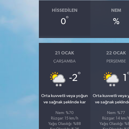
HISSEDILEN
NEM
°
0
%
21 OCAK
22 OCAK
ÇARŞAMBA
PERŞEMBE
°
-2
1
Orta kuvvetli veya yoğun
Orta kuvvetli veya
ve sağnak şeklinde kar
ve sağnak şeklind
Nem: %70
Nem: %77
Rüzgar: 15 km/h
Rüzgar: 14 km/
Yağış Olasılığı: %88
Yağış Olasılığı: 