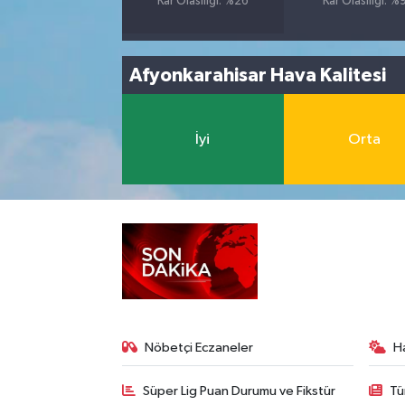
Kar Olasılığı: %26
Kar Olasılığı: %
Afyonkarahisar Hava Kalitesi
İyi
Orta
Nöbetçi Eczaneler
H
Süper Lig Puan Durumu ve Fikstür
Tü