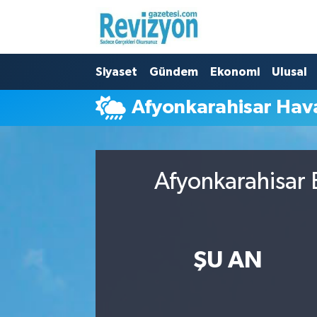
Nöbetçi Eczaneler
Siyaset
Gündem
Ekonomi
Ulusal
Hava Durumu
Afyonkarahisar Ha
Namaz Vakitleri
Trafik Durumu
Afyonkarahisar 
Süper Lig Puan Durumu ve Fikstür
Tüm Manşetler
ŞU AN
Son Dakika Haberleri
Haber Arşivi