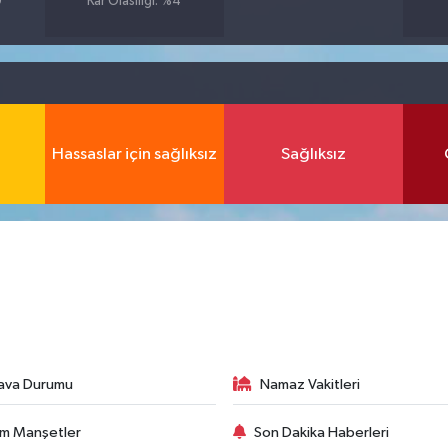
9
Kar Olasılığı: %4
Hassaslar için sağlıksız
Sağlıksız
ava Durumu
Namaz Vakitleri
m Manşetler
Son Dakika Haberleri