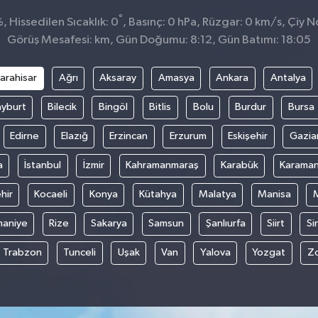
°
 Hissedilen Sıcaklık: 0
, Basınç: 0 hPa, Rüzgar: 0 km/s, Çiy No
Görüş Mesafesi: km, Gün Doğumu: 8:12, Gün Batımı: 18:05
arahisar
Ağrı
Aksaray
Amasya
Ankara
Antalya
yburt
Bilecik
Bingöl
Bitlis
Bolu
Burdur
Bursa
Edirne
Elazığ
Erzincan
Erzurum
Eskişehir
Gazia
a
İstanbul
İzmir
Kahramanmaraş
Karabük
Karama
hir
Kocaeli
Konya
Kütahya
Malatya
Manisa
aniye
Rize
Sakarya
Samsun
Şanlıurfa
Siirt
Si
Trabzon
Tunceli
Uşak
Van
Yalova
Yozgat
Z