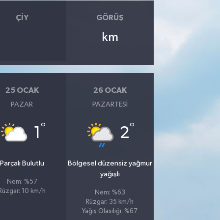
ÇIY
GÖRÜŞ
km
25 OCAK
26 OCAK
PAZAR
PAZARTESI
°
°
1
2
Parçalı Bulutlu
Bölgesel düzensiz yağmur
yağışlı
Nem: %57
Rüzgar: 10 km/h
Nem: %63
Rüzgar: 35 km/h
Yağış Olasılığı: %67