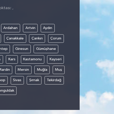
ktası: ,
Ardahan
Artvin
Aydın
Çanakkale
Çankırı
Çorum
ntep
Giresun
Gümüşhane
n
Kars
Kastamonu
Kayseri
Mardin
Mersin
Muğla
Muş
nop
Sivas
Şırnak
Tekirdağ
onguldak