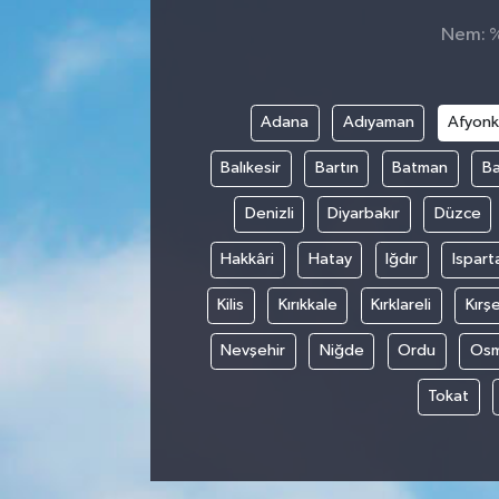
Nem: %,
Adana
Adıyaman
Afyonk
Balıkesir
Bartın
Batman
Ba
Denizli
Diyarbakır
Düzce
Hakkâri
Hatay
Iğdır
Ispart
Kilis
Kırıkkale
Kırklareli
Kırşe
Nevşehir
Niğde
Ordu
Osm
Tokat