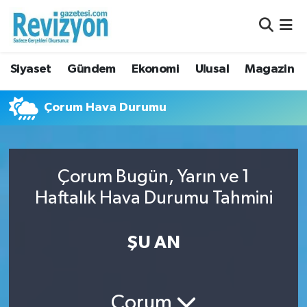
Nöbetçi Eczaneler
Siyaset
Gündem
Ekonomi
Ulusal
Magazin
Hava Durumu
Çorum Hava Durumu
Namaz Vakitleri
Trafik Durumu
Çorum Bugün, Yarın ve 1
Süper Lig Puan Durumu ve Fikstür
Haftalık Hava Durumu Tahmini
Tüm Manşetler
ŞU AN
Son Dakika Haberleri
Haber Arşivi
Çorum