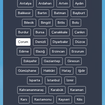
Antalya
Ardahan
Artvin
Aydın
Balıkesir
Bartın
Batman
Bayburt
Bilecik
Bingöl
Bitlis
Bolu
Burdur
Bursa
Çanakkale
Çankırı
Çorum
Denizli
Diyarbakır
Düzce
Edirne
Elazığ
Erzincan
Erzurum
Eskişehir
Gaziantep
Giresun
Gümüşhane
Hakkâri
Hatay
Iğdır
Isparta
İstanbul
İzmir
Kahramanmaraş
Karabük
Karaman
Kars
Kastamonu
Kayseri
Kilis