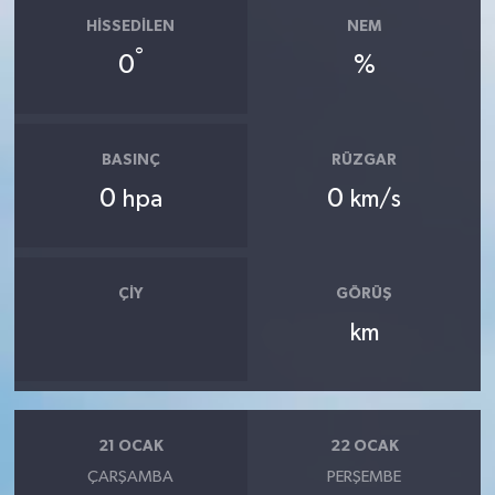
HISSEDILEN
NEM
°
0
%
BASINÇ
RÜZGAR
0
0
hpa
km/s
ÇIY
GÖRÜŞ
km
21 OCAK
22 OCAK
ÇARŞAMBA
PERŞEMBE