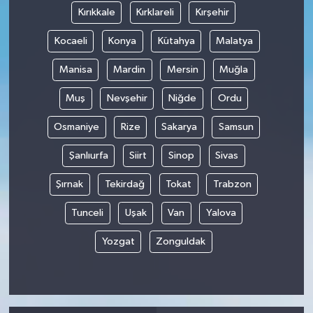
Kırıkkale
Kırklareli
Kırşehir
Kocaeli
Konya
Kütahya
Malatya
Manisa
Mardin
Mersin
Muğla
Muş
Nevşehir
Niğde
Ordu
Osmaniye
Rize
Sakarya
Samsun
Şanlıurfa
Siirt
Sinop
Sivas
Şırnak
Tekirdağ
Tokat
Trabzon
Tunceli
Uşak
Van
Yalova
Yozgat
Zonguldak