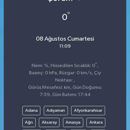
°
0
08 Ağustos Cumartesi
11:09
°
Nem: %, Hissedilen Sıcaklık: 0
,
Basınç: 0 hPa, Rüzgar: 0 km/s, Çiy
Noktası: ,
Görüş Mesafesi: km, Gün Doğumu:
7:59, Gün Batımı: 17:44
Adana
Adıyaman
Afyonkarahisar
Ağrı
Aksaray
Amasya
Ankara