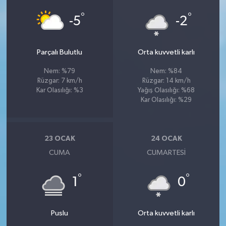
°
°
-5
-2
Parçalı Bulutlu
Orta kuvvetli karlı
Nem: %79
Nem: %84
Rüzgar: 7 km/h
Rüzgar: 14 km/h
Kar Olasılığı: %3
Yağış Olasılığı: %68
Kar Olasılığı: %29
23 OCAK
24 OCAK
CUMA
CUMARTESI
°
°
1
0
Puslu
Orta kuvvetli karlı