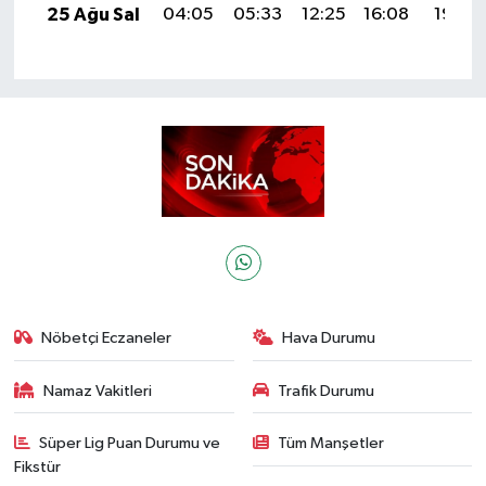
25 Ağu Sal
04:05
05:33
12:25
16:08
19:07
Nöbetçi Eczaneler
Hava Durumu
Namaz Vakitleri
Trafik Durumu
Süper Lig Puan Durumu ve
Tüm Manşetler
Fikstür