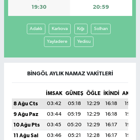
19:30
20:59
Adaklı
Karlıova
Kiğı
Solhan
Yayladere
Yedisu
BINGÖL AYLIK NAMAZ VAKITLERI
İMSAK
GÜNEŞ
ÖĞLE
İKINDI
AKŞA
8 Ağu Cts
03:42
05:18
12:29
16:18
19:30
9 Ağu Paz
03:44
05:19
12:29
16:18
19:28
10 Ağu Pts
03:45
05:20
12:29
16:17
19:27
11 Ağu Sal
03:46
05:21
12:28
16:17
19:26