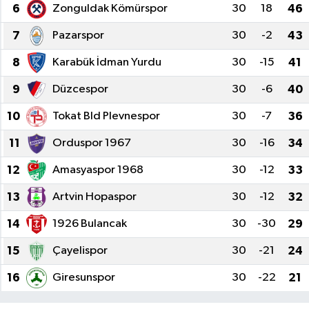
6
Zonguldak Kömürspor
30
18
46
7
Pazarspor
30
-2
43
8
Karabük İdman Yurdu
30
-15
41
9
Düzcespor
30
-6
40
10
Tokat Bld Plevnespor
30
-7
36
11
Orduspor 1967
30
-16
34
12
Amasyaspor 1968
30
-12
33
13
Artvin Hopaspor
30
-12
32
14
1926 Bulancak
30
-30
29
15
Çayelispor
30
-21
24
16
Giresunspor
30
-22
21