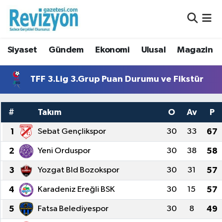
Nöbetçi Eczaneler
Siyaset
Gündem
Ekonomi
Ulusal
Magazin
Hava Durumu
TFF 3.Lig 3.Grup Puan Durumu ve Fikstür
Namaz Vakitleri
#
Takım
O
Av
P
Trafik Durumu
1
Sebat Gençlikspor
30
33
67
Süper Lig Puan Durumu ve Fikstür
2
Yeni Orduspor
30
38
58
Tüm Manşetler
3
Yozgat Bld Bozokspor
30
31
57
Son Dakika Haberleri
4
Karadeniz Ereğli BSK
30
15
57
5
Fatsa Belediyespor
30
8
49
Haber Arşivi