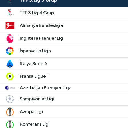
TFF 3.Lig 3.Grup
TFF 3.Lig 4.Grup
Almanya Bundesliga
İngiltere Premier Lig
İspanya La Liga
İtalya Serie A
Fransa Ligue 1
Azerbaijan Premyer Liqa
Şampiyonlar Ligi
Avrupa Ligi
Konferans Ligi