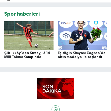
Spor haberleri
Çiftlikköy'den Kuzey, U-14
Eşitliğin Kimyası Zagreb’de
Milli Takımı Kampında
altın madalya ile taçlandı